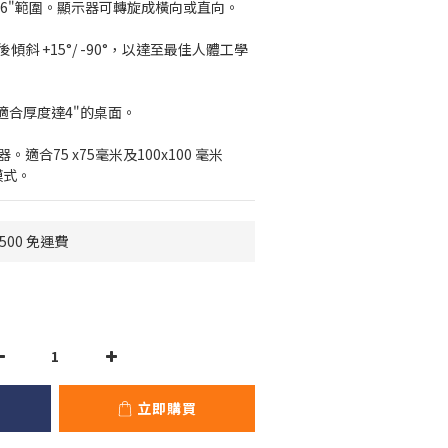
.6"範圍。顯示器可轉旋成橫向或直向。
傾斜 +15°/ -90°，以達至最佳人體工學
適合厚度達4"的桌面。
適合75 x75毫米及100x100 毫米 
模式。
500 免運費
立即購買