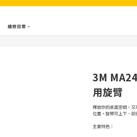
維修日常
3M MA2
用旋臂
釋放你的桌面空間，又
位置。旋臂可上下、前
主要特色：