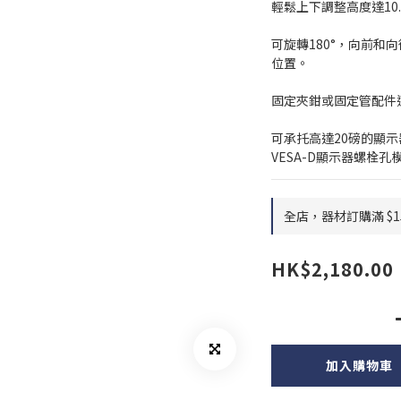
輕鬆上下調整高度達10
可旋轉180°，向前和向後
位置。
固定夾鉗或固定管配件
可承托高達20磅的顯示器。
VESA-D顯示器螺栓孔
全店，器材訂購滿 $1
HK$2,180.00
加入購物車