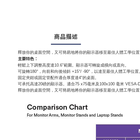
商品描述
釋放你的桌面空間，又可簡易地將你的顯示器移至最佳人體工學位置
主要特色：
輕鬆上下調整高度達
1
0.6
"
範圍。顯示器可轉旋成橫向或直向。
可旋轉
180°
，向前和向後傾斜
+
1
5°/ -90°
，以達至最佳人體工學位置
固定夾鉗或固定管配件適合厚度達
4
"
的桌面。
可承托高達
20
磅的顯示器。適合
75 x75
毫米及
100x100
毫米
VESA-
釋放你的桌面空間，又可簡易地將你的顯示器移至最佳人體工學位置