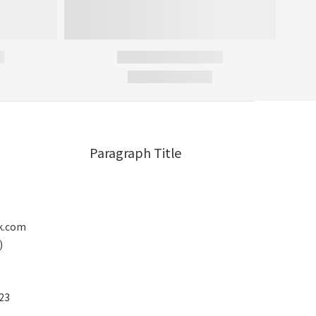
Paragraph Title
k.com
)
23