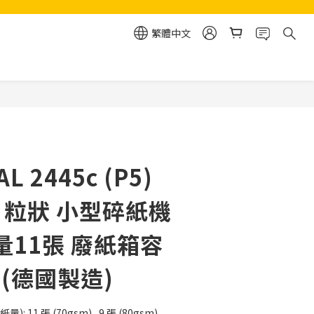
繁體中文
立即購買
AL 2445c (P5)
m 粒狀 小型碎紙機
量11張 廢紙箱容
 (德國製造)
量): 11 張 (70gsm) , 9 張 (80gsm) 