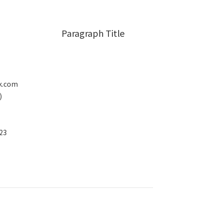
Paragraph Title
k.com
)
23