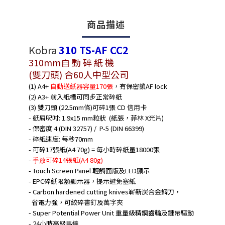
商品描述
Kobra
310 TS-AF CC2
310mm自 動 碎 紙 機
(雙刀頭) 合60人中型公司
(1) A4+
自動送紙器容量170張
，有保密鎖AF lock
(2) A3+ 前入紙槽可同步正常碎紙
(3) 雙刀頭 (22.5mm條)可碎1張 CD 信用卡
- 紙屑呎吋: 1.9x15 mm粒狀 (紙張，菲林 X光片)
- 保密度 4 (DIN 32757) / P-5 (DIN 66399)
- 碎紙速度: 每秒70mm
- 可碎17張紙(A4 70g) = 每小時碎紙量18000張
-
可碎14張紙(A4 80g)
手放
- Touch Screen Panel 輕觸面版及LED顯示
- EPC碎紙限額顯示器，提示避免塞紙
- Carbon hardened cutting knives嶄新炭合金鋼刀，
省電力強，可絞碎書釘及萬字夾
- Super Potential Power Unit 重量級精鋼齒輪及鏈帶驅動
- 24小時高級馬達