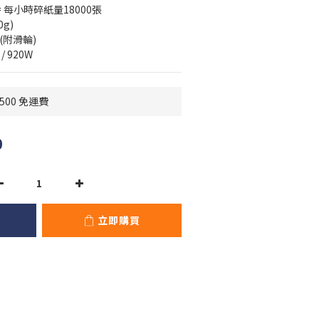
) = 每小時碎紙量18000張
0g)
箱(附滑輪)
 / 920W
500 免運費
0
立即購買