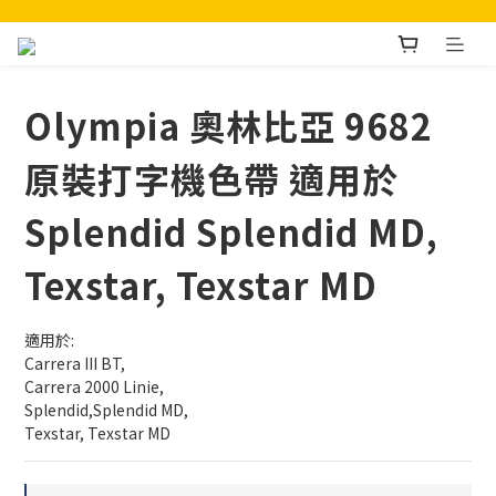
Olympia 奧林比亞 9682
原裝打字機色帶 適用於
Splendid Splendid MD,
Texstar, Texstar MD
適用於: 
Carrera III BT,
Carrera 2000 Linie,
Splendid,Splendid MD,
Texstar, Texstar MD