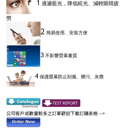
1
過濾藍光，降低眩光、減輕眼睛疲
勞
2
簡易使用、安裝方便
3
不影響熒幕畫質
4
保護螢幕防止刮傷、髒污、灰塵
公司客戶或數量較多之訂單歡迎下載訂購表格 -->