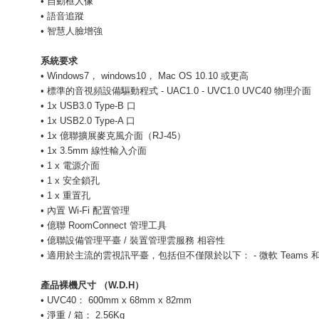
• 自動框人像
• 語音追蹤
• 智慧人臉增強
系統要求
• Windows7， windows10， Mac OS 10.10 或更高
• 標準的音視頻設備驅動程式 - UAC1.0 - UVC1.0 UVC40 物理介面
• 1x USB3.0 Type-B 口
• 1x USB2.0 Type-A 口
• 1x 億聯擴展麥克風介面（RJ-45）
• 1x 3.5mm 線性輸入介面
• 1 x 電源介面
• 1 x 安全鎖孔
• 1 x 重置孔
• 內置 Wi-Fi 配置管理
• 億聯 RoomConnect 管理工具
• 億聯設備管理平臺 / 裝置管理雲服務 相容性
• 適用於主流的雲視訊平臺，包括但不僅限於以下： - 微軟 Teams 和 Skype for 
產品裸機尺寸
（
W.D.H
）
• UVC40： 600mm x 68mm x 82mm
• 淨重 / 箱： 2.56Kg