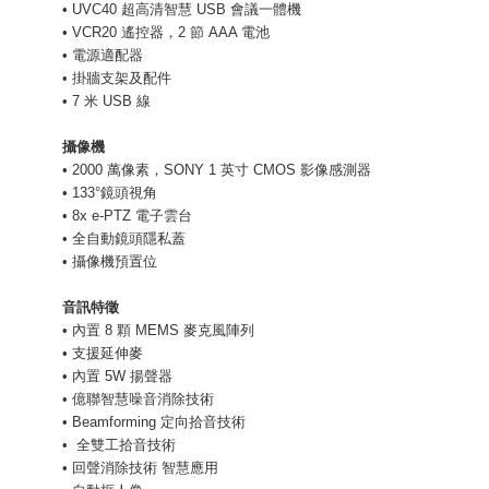
• UVC40 超高清智慧 USB 會議一體機
• VCR20 遙控器，2 節 AAA 電池
• 電源適配器
• 掛牆支架及配件
• 7 米 USB 線
攝像機
• 2000 萬像素，SONY 1 英寸 CMOS 影像感測器
• 133°鏡頭視角
• 8x e-PTZ 電子雲台
• 全自動鏡頭隱私蓋
• 攝像機預置位
音訊特徵
• 內置 8 顆 MEMS 麥克風陣列
• 支援延伸麥
• 內置 5W 揚聲器
• 億聯智慧噪音消除技術
• Beamforming 定向拾音技術
• 全雙工拾音技術
• 回聲消除技術 智慧應用