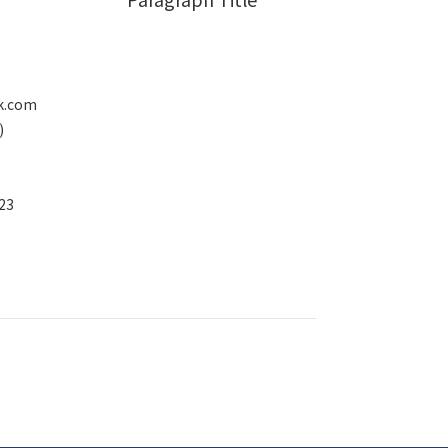
k.com
)
23