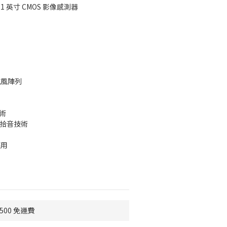
 1 英寸 CMOS 影像感測器
麥克風陣列
術
定向拾音技術
應用
500 免運費