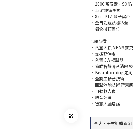
• 2000 萬像素，SONY
• 133°鏡頭視角
• 8x e-PTZ 電子雲台 
• 全自動鏡頭隱私蓋
• 攝像機預置位
音訊特徵
• 內置 8 顆 MEMS 
• 支援延伸麥
• 內置 5W 揚聲器
• 億聯智慧噪音消除技
• Beamforming 
• 全雙工拾音技術
• 回聲消除技術 智慧
• 自動框人像
• 語音追蹤
• 智慧人臉增強
全店，器材訂購滿 $1