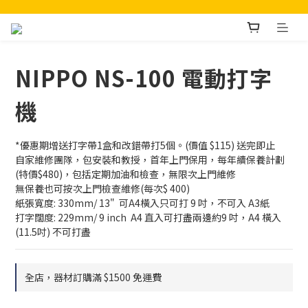
NIPPO NS-100 電動打字
機
*優惠期增送打字帶1盒和改錯帶打5個。(價值 $115) 送完即止 
自家維修團隊，包安裝和教授，首年上門保用，每年續保養計劃 
(特價$480)，包括定期加油和檢查，無限次上門維修
無保養也可按次上門檢查維修(每次$ 400) 
紙張寬度: 330mm/ 13"  可A4橫入只可打 9 吋，不可入 A3紙
打字闊度: 229mm/ 9 inch  A4 直入可打盡兩邊約9 吋，A4 橫入
(11.5吋) 不可打盡
全店，器材訂購滿 $1500 免運費